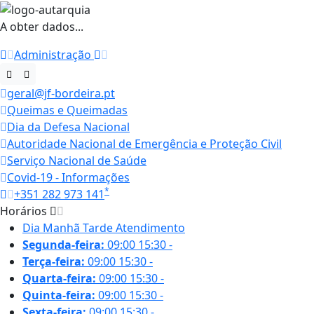
A obter dados...
Administração
geral@jf-bordeira.pt
Queimas e Queimadas
Dia da Defesa Nacional
Autoridade Nacional de Emergência e Proteção Civil
Serviço Nacional de Saúde
Covid-19 - Informações
*
+351 282 973 141
Horários
Dia
Manhã
Tarde
Atendimento
Segunda-feira:
09:00
15:30
-
Terça-feira:
09:00
15:30
-
Quarta-feira:
09:00
15:30
-
Quinta-feira:
09:00
15:30
-
Sexta-feira:
09:00
15:30
-