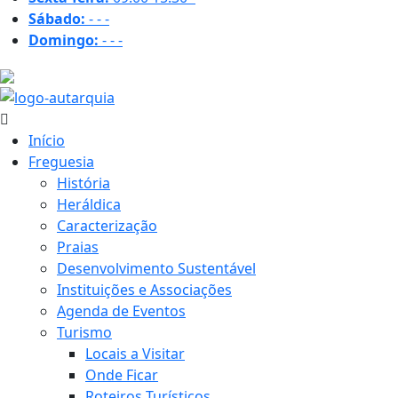
Sábado:
-
-
-
Domingo:
-
-
-
19.1 ºC
Início
Freguesia
História
Heráldica
Caracterização
Praias
Desenvolvimento Sustentável
Instituições e Associações
Agenda de Eventos
Turismo
Locais a Visitar
Onde Ficar
Roteiros Turísticos