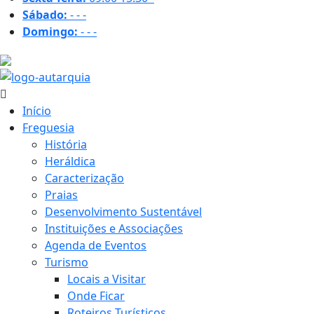
Sábado:
-
-
-
Domingo:
-
-
-
23.5 ºC
Início
Freguesia
História
Heráldica
Caracterização
Praias
Desenvolvimento Sustentável
Instituições e Associações
Agenda de Eventos
Turismo
Locais a Visitar
Onde Ficar
Roteiros Turísticos