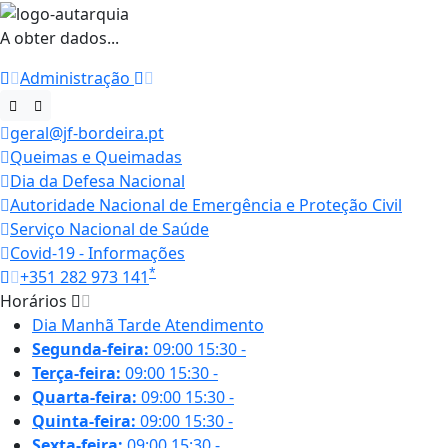
A obter dados...
Administração
geral@jf-bordeira.pt
Queimas e Queimadas
Dia da Defesa Nacional
Autoridade Nacional de Emergência e Proteção Civil
Serviço Nacional de Saúde
Covid-19 - Informações
*
+351 282 973 141
Horários
Dia
Manhã
Tarde
Atendimento
Segunda-feira:
09:00
15:30
-
Terça-feira:
09:00
15:30
-
Quarta-feira:
09:00
15:30
-
Quinta-feira:
09:00
15:30
-
Sexta-feira:
09:00
15:30
-