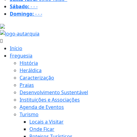
Sábado:
-
-
-
Domingo:
-
-
-
19.8 ºC
Início
Freguesia
História
Heráldica
Caracterização
Praias
Desenvolvimento Sustentável
Instituições e Associações
Agenda de Eventos
Turismo
Locais a Visitar
Onde Ficar
Roteiros Turísticos