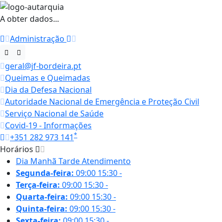
A obter dados...
Administração
geral@jf-bordeira.pt
Queimas e Queimadas
Dia da Defesa Nacional
Autoridade Nacional de Emergência e Proteção Civil
Serviço Nacional de Saúde
Covid-19 - Informações
*
+351 282 973 141
Horários
Dia
Manhã
Tarde
Atendimento
Segunda-feira:
09:00
15:30
-
Terça-feira:
09:00
15:30
-
Quarta-feira:
09:00
15:30
-
Quinta-feira:
09:00
15:30
-
Sexta-feira:
09:00
15:30
-