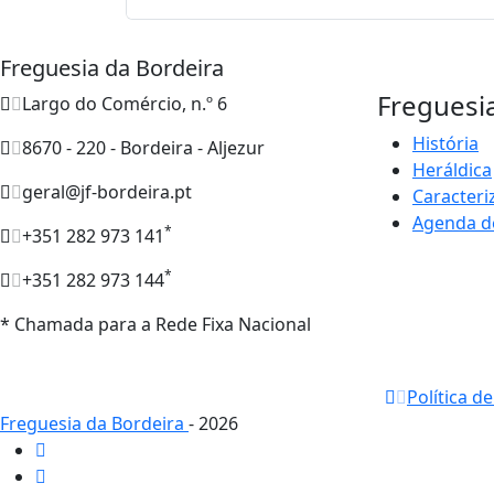
Freguesia da Bordeira
Freguesi
Largo do Comércio, n.º 6
História
8670 - 220 - Bordeira - Aljezur
Heráldica
geral@jf-bordeira.pt
Caracteri
Agenda d
*
+351 282 973 141
*
+351 282 973 144
* Chamada para a Rede Fixa Nacional
Política d
Freguesia da Bordeira
- 2026