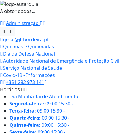
A obter dados...
Administração
geral@jf-bordeira.pt
Queimas e Queimadas
Dia da Defesa Nacional
Autoridade Nacional de Emergência e Proteção Civil
Serviço Nacional de Saúde
Covid-19 - Informações
*
+351 282 973 141
Horários
Dia
Manhã
Tarde
Atendimento
Segunda-feira:
09:00
15:30
-
Terça-feira:
09:00
15:30
-
Quarta-feira:
09:00
15:30
-
Quinta-feira:
09:00
15:30
-
Sexta-feira:
09:00
15:30
-