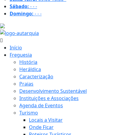
Sábado:
-
-
-
Domingo:
-
-
-
19.1 ºC
Início
Freguesia
História
Heráldica
Caracterização
Praias
Desenvolvimento Sustentável
Instituições e Associações
Agenda de Eventos
Turismo
Locais a Visitar
Onde Ficar
Roteiros Turísticos